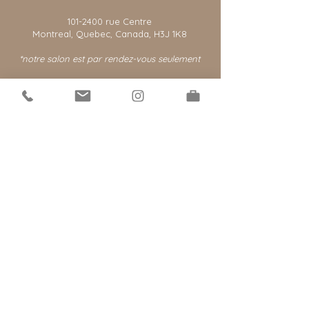
101-2400
rue Centre
Montreal, Quebec, Canada, H3J 1K8
*notre salon est par rendez-vous seulement
© 2021 par @extensionsmtl