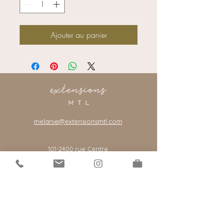
Ajouter au panier
melanie@extensionsmtl.com
101-2400
rue Centre
Montreal, Quebec, Canada, H3J 1K8
*notre salon est par rendez-vous seulement