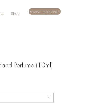
Reserve maintenant
ct
Shop
tland Perfume (10ml)