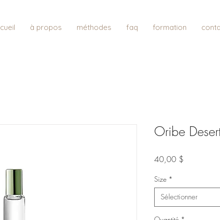
cueil
à propos
méthodes
faq
formation
conta
Oribe Deser
Prix
40,00 $
Size
*
Sélectionner
Quantité
*