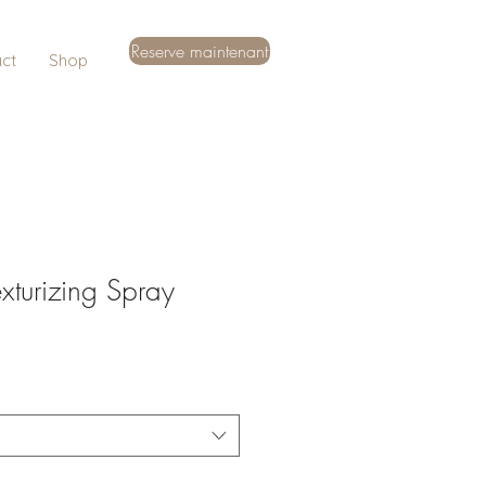
Reserve maintenant
ct
Shop
xturizing Spray