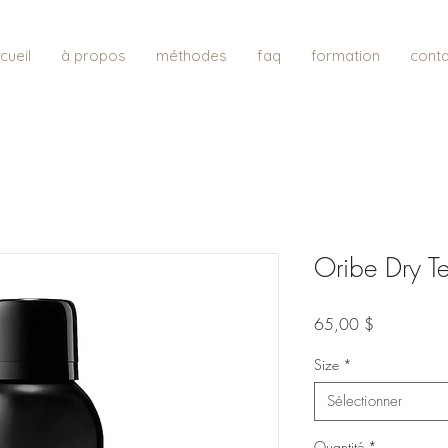
cueil
à propos
méthodes
faq
formation
conta
Oribe Dry Te
Prix
65,00 $
Size
*
Sélectionner
Quantité
*