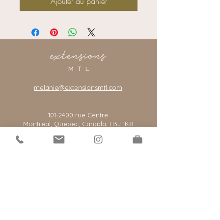
Ajouter au panier
melanie@extensionsmtl.com
101-2400
rue Centre
Montreal, Quebec, Canada, H3J 1K8
*notre salon est par rendez-vous seulement