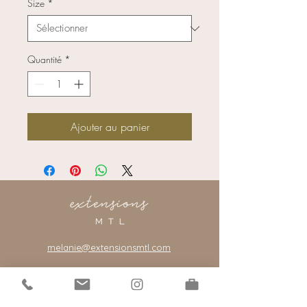
Size
*
Quantité
*
Ajouter au panier
melanie@extensionsmtl.com
101-2400
rue Centre
Montreal, Quebec, Canada, H3J 1K8