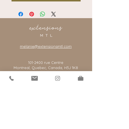
melanie@extensionsmtl.com
101-2400
rue Centre
Montreal, Quebec, Canada, H3J 1K8
*notre salon est par rendez-vous seulement