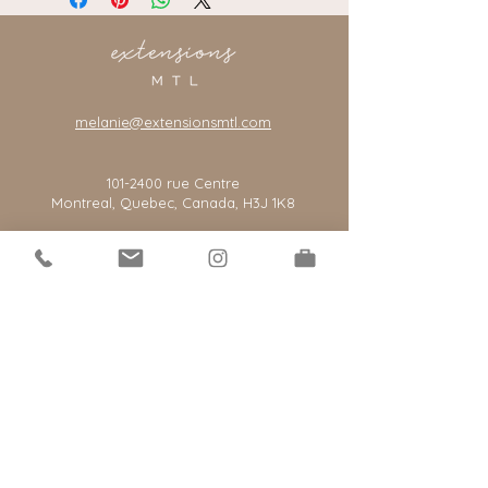
melanie@extensionsmtl.com
101-2400
rue Centre
Montreal, Quebec, Canada, H3J 1K8
*notre salon est par rendez-vous seulement