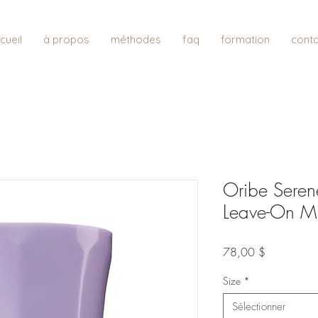
cueil
à propos
méthodes
faq
formation
conta
Oribe Seren
Leave-On Mi
Prix
78,00 $
Size
*
Sélectionner