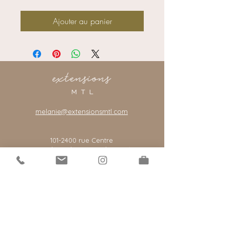
Ajouter au panier
melanie@extensionsmtl.com
101-2400
rue Centre
Montreal, Quebec, Canada, H3J 1K8
*notre salon est par rendez-vous seulement