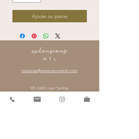
Ajouter au panier
melanie@extensionsmtl.com
101-2400
rue Centre
Montreal, Quebec, Canada, H3J 1K8
*notre salon est par rendez-vous seulement