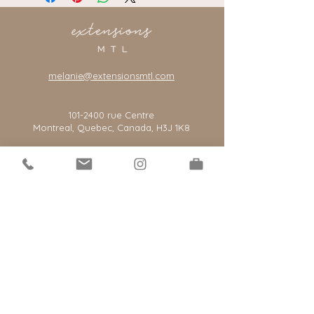
melanie@extensionsmtl.com
101-2400
rue Centre
Montreal, Quebec, Canada, H3J 1K8
*notre salon est par rendez-vous seulement