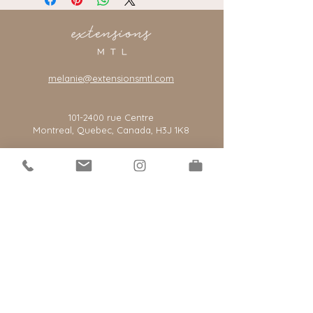
melanie@extensionsmtl.com
101-2400
rue Centre
Montreal, Quebec, Canada, H3J 1K8
*notre salon est par rendez-vous seulement