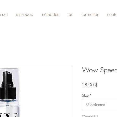
cueil
à propos
méthodes
faq
formation
conta
Wow Speed
Prix
28,00 $
Size
*
Sélectionner
Quantité
*